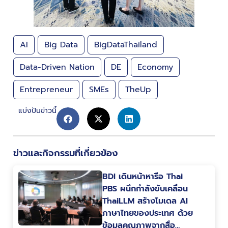
AI
Big Data
BigDataThailand
Data-Driven Nation
DE
Economy
Entrepreneur
SMEs
TheUp
แบ่งปันข่าวนี้
ข่าวและกิจกรรมที่เกี่ยวข้อง
BDI เดินหน้าหารือ Thai
PBS ผนึกกำลังขับเคลื่อน
ThaiLLM สร้างโมเดล AI
ภาษาไทยของประเทศ ด้วย
ข้อมูลคุณภาพจากสื่อ