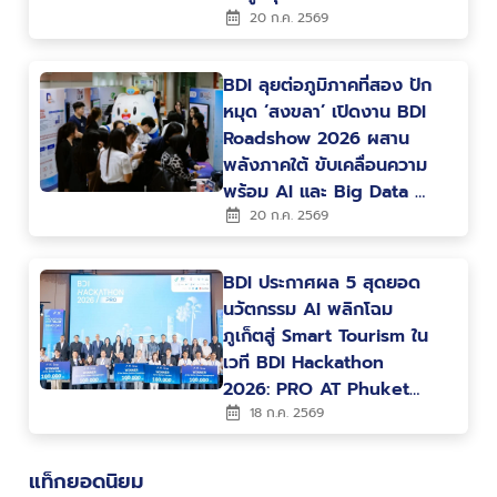
สาธารณะ
20 ก.ค. 2569
BDI ลุยต่อภูมิภาคที่สอง ปัก
หมุด ‘สงขลา’ เปิดงาน BDI
Roadshow 2026 ผสาน
พลังภาคใต้ ขับเคลื่อนความ
พร้อม AI และ Big Data สู่
การพัฒนาเมืองและ
20 ก.ค. 2569
เศรษฐกิจแห่งอนาคต
BDI ประกาศผล 5 สุดยอด
นวัตกรรม AI พลิกโฉม
ภูเก็ตสู่ Smart Tourism ใน
เวที BDI Hackathon
2026: PRO AT Phuket
พร้อมต่อยอดสู่การใช้งาน
18 ก.ค. 2569
จริง
แท็กยอดนิยม