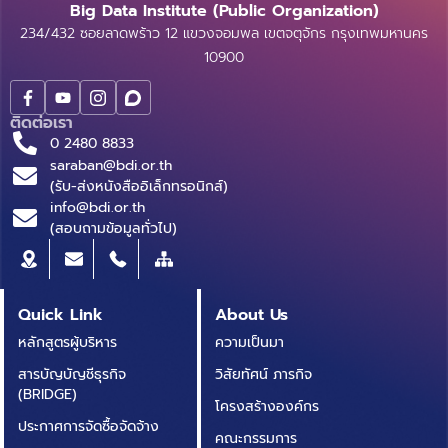
Big Data Institute (Public Organization)
234/432 ซอยลาดพร้าว 12 แขวงจอมพล เขตจตุจักร กรุงเทพมหานคร
10900
ติดต่อเรา
0 2480 8833
saraban@bdi.or.th
(รับ-ส่งหนังสืออิเล็กทรอนิกส์)
info@bdi.or.th
(สอบถามข้อมูลทั่วไป)
Quick Link
About Us
หลักสูตรผู้บริหาร
ความเป็นมา
สารบัญบัญชีธุรกิจ
วิสัยทัศน์ ภารกิจ
(BRIDGE)
โครงสร้างองค์กร
ประกาศการจัดซื้อจัดจ้าง
คณะกรรมการ