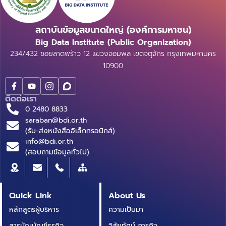
สถาบันข้อมูลขนาดใหญ่ (องค์การมหาชน)
Big Data Institute (Public Organization)
234/432 ซอยลาดพร้าว 12 แขวงจอมพล เขตจตุจักร กรุงเทพมหานคร
10900
ติดต่อเรา
0 2480 8833
saraban@bdi.or.th
(รับ-ส่งหนังสืออิเล็กทรอนิกส์)
info@bdi.or.th
(สอบถามข้อมูลทั่วไป)
Quick Link
About Us
หลักสูตรผู้บริหาร
ความเป็นมา
สารบัญบัญชีธุรกิจ
วิสัยทัศน์ ภารกิจ