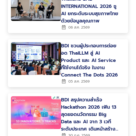
INTERNATIONAL 2026 ชู
AI ยกระดับระบบสุขภาพไทย
ด้วยข้อมูลคุณภาพ
06 ส.ค. 2569
BDI ชวนผู้ประกอบการต่อย
อด ThaiLLM สู่ AI
Product และ AI Service
ที่ใช้งานได้จริง ในงาน
Connect The Dots 2026
05 ส.ค. 2569
BDI สรุปความสำเร็จ
Hackathon 2026 เฟ้น 13
สุดยอดนวัตกรรม Big
Data และ AI จาก 3 เวที
ระดับประเทศ เดินหน้าสร้าง
30 ก.ค. 2569