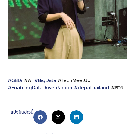
#GBDi
#AI
#BigData
#TechMeetUp
#EnablingDataDrivenNation
#depaThailand
#สวข
แบ่งปันข่าวนี้