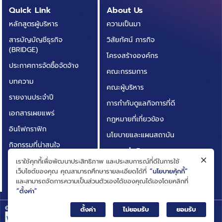
Quick Link
About Us
หลักสูตรผู้บริหาร
ความเป็นมา
สารบัญบัญชีธุรกิจ
วิสัยทัศน์ ภารกิจ
(BRIDGE)
โครงสร้างองค์กร
ประกาศการจัดซื้อจัดจ้าง
คณะกรรมการ
บทความ
คณะผู้บริหาร
รายงานประจำปี
การกำกับดูแลกิจการที่ดี
เอกสารเผยแพร่
กฎหมายที่เกี่ยวข้อง
อินโฟกราฟิก
นโยบายและแผนสถาบัน
กิจกรรมที่น่าสนใจ
ผลการดำเนินงาน
ติดต่อเรา
เราใช้คุกกี้เพื่อพัฒนาประสิทธิภาพ และประสบการณ์ที่ดีในการใช้
ความโปร่งใสในการดำเนิน
เว็บไซต์ของคุณ คุณสามารถศึกษารายละเอียดได้ที่
“นโยบายคุ้กกี้”
คำถามที่พบบ่อย
งาน (ITA)
และสามารถจัดการความเป็นส่วนตัวเองได้ของคุณได้เองโดยคลิกที่
“ตั้งค่า”
© Big Data Institute |
Privacy Notice
ตั้งค่า
ไม่ยอมรับ
ยอมรับ