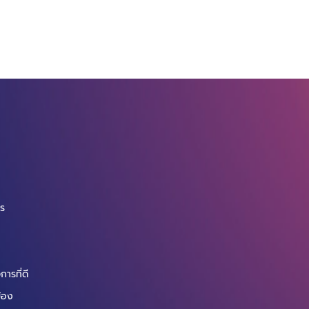
จ
กร
ารที่ดี
ข้อง