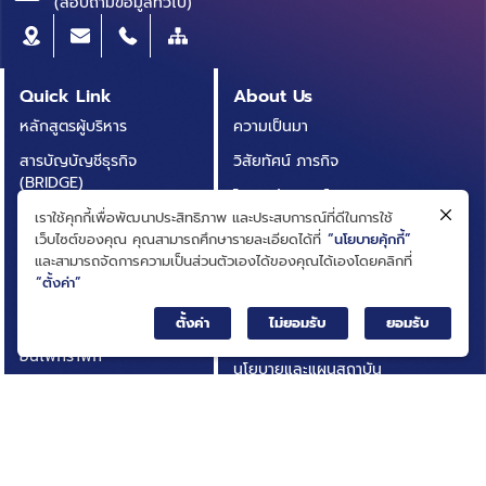
(สอบถามข้อมูลทั่วไป)
Quick Link
About Us
หลักสูตรผู้บริหาร
ความเป็นมา
สารบัญบัญชีธุรกิจ
วิสัยทัศน์ ภารกิจ
(BRIDGE)
โครงสร้างองค์กร
ประกาศการจัดซื้อจัดจ้าง
เราใช้คุกกี้เพื่อพัฒนาประสิทธิภาพ และประสบการณ์ที่ดีในการใช้
คณะกรรมการ
เว็บไซต์ของคุณ คุณสามารถศึกษารายละเอียดได้ที่
“นโยบายคุ้กกี้”
บทความ
และสามารถจัดการความเป็นส่วนตัวเองได้ของคุณได้เองโดยคลิกที่
คณะผู้บริหาร
“ตั้งค่า”
รายงานประจำปี
การกำกับดูแลกิจการที่ดี
เอกสารเผยแพร่
ตั้งค่า
ไม่ยอมรับ
ยอมรับ
กฎหมายที่เกี่ยวข้อง
อินโฟกราฟิก
นโยบายและแผนสถาบัน
กิจกรรมที่น่าสนใจ
ผลการดำเนินงาน
ติดต่อเรา
ความโปร่งใสในการดำเนิน
คำถามที่พบบ่อย
งาน (ITA)