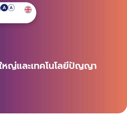
A
A
าดใหญ่และเทคโนโลยีปัญญา