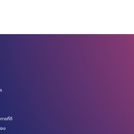
จ
กร
ารที่ดี
ข้อง