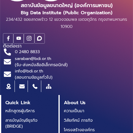
สถาบันข้อมูลขนาดใหญ่ (องค์การมหาชน)
Big Data Institute (Public Organization)
234/432 ซอยลาดพร้าว 12 แขวงจอมพล เขตจตุจักร กรุงเทพมหานคร
10900
ติดต่อเรา
0 2480 8833
saraban@bdi.or.th
(รับ-ส่งหนังสืออิเล็กทรอนิกส์)
info@bdi.or.th
(สอบถามข้อมูลทั่วไป)
Quick Link
About Us
หลักสูตรผู้บริหาร
ความเป็นมา
สารบัญบัญชีธุรกิจ
วิสัยทัศน์ ภารกิจ
(BRIDGE)
โครงสร้างองค์กร