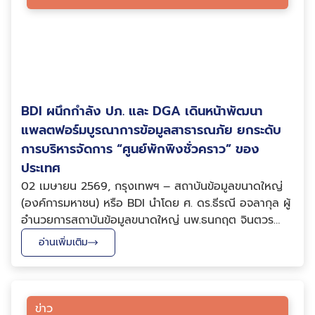
BDI ผนึกกำลัง ปภ. และ DGA เดินหน้าพัฒนา
แพลตฟอร์มบูรณาการข้อมูลสาธารณภัย ยกระดับ
การบริหารจัดการ “ศูนย์พักพิงชั่วคราว” ของ
ประเทศ
02 เมษายน 2569, กรุงเทพฯ – สถาบันข้อมูลขนาดใหญ่
(องค์การมหาชน) หรือ BDI นำโดย ศ. ดร.ธีรณี อจลากุล ผู้
อำนวยการสถาบันข้อมูลขนาดใหญ่ นพ.ธนกฤต จินตวร
First Executive Vice President และ พญ.ปฐมพร ศิร
อ่านเพิ่มเติม
ประภาศิริ ผู้ทรงคุณวุฒิด้านบูรณาการข้อมูล พร้อมด้วยเจ้า
หน้าที่ที่เกี่ยวข้อง เข้าร่วมประชุมกับกรมป้องก...
ข่าว