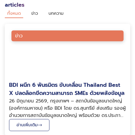
articles
ทั้งหมด
ข่าว
บทความ
ข่าว
BDI ผนึก 6 พันธมิตร ขับเคลื่อน Thailand Best
X ปลดล็อกขีดความสามารถ SMEs ด้วยพลังข้อมูล
26 มิถุนายน 2569, กรุงเทพฯ – สถาบันข้อมูลขนาดใหญ่
(องค์การมหาชน) หรือ BDI โดย ดร.สุนทรีย์ ส่งเสริม รองผู้
อำนวยการสถาบันข้อมูลขนาดใหญ่ พร้อมด้วย ดร.ประภา
พรรณ วิภาตวิทย์ ผู้เชี่ยวชาญอาวุโสด้านบูรณาการข้อมูล
อ่านเพิ่มเติม
และปัญญาประดิษฐ์ เข้าร่วมงานแถลงข่าวและพิธีประกาศ