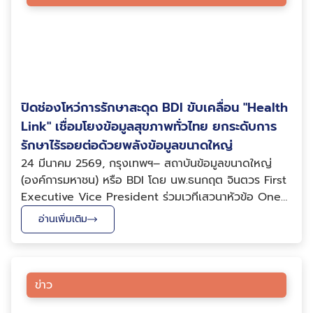
ปิดช่องโหว่การรักษาสะดุด BDI ขับเคลื่อน "Health
Link" เชื่อมโยงข้อมูลสุขภาพทั่วไทย ยกระดับการ
รักษาไร้รอยต่อด้วยพลังข้อมูลขนาดใหญ่
24 มีนาคม 2569, กรุงเทพฯ– สถาบันข้อมูลขนาดใหญ่
(องค์การมหาชน) หรือ BDI โดย นพ.ธนกฤต จินตวร First
Executive Vice President ร่วมเวทีเสวนาหัวข้อ One
Health Data, One Health City เชื่อมโยงข้อมูลสุขภาพสู่
อ่านเพิ่มเติม
มหานครสุขภาวะ ภายในงานสัมมนาวิชาการประจำปี สำนัก
การแพทย์ ครั้งที่ 22 ด้วยแนวคิด “Healthy City F...
ข่าว