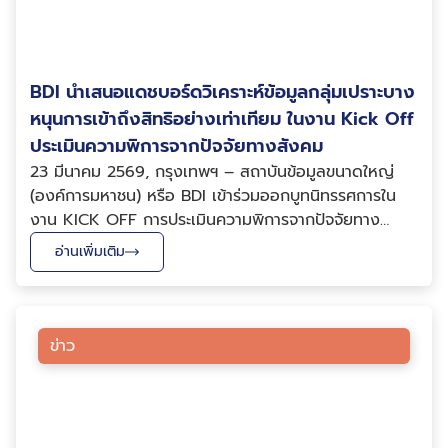
BDI นำเสนอแดชบอร์ดวิเคราะห์ข้อมูลกลุ่มเปราะบาง
หนุนการเข้าถึงสิทธิอย่างเท่าเทียม ในงาน Kick Off
ประเมินความพิการจากปัจจัยทางสังคม
23 มีนาคม 2569, กรุงเทพฯ – สถาบันข้อมูลขนาดใหญ่
(องค์การมหาชน) หรือ BDI เข้าร่วมออกบูทนิทรรศการใน
งาน KICK OFF การประเมินความพิการจากปัจจัยทาง
สังคมหรือพฤติการณ์แวดล้อม ซึ่งจัดขึ้นโดยกรมส่งเสริม
อ่านเพิ่มเติม
และพัฒนาคุณภาพชีวิตคนพิการ โดยมีนายอัครา พรหมเผ่า
รัฐมนตรีว่าการกระทรวงการพัฒนาสังคมและความมั่นคง
ของมน...
ข่าว