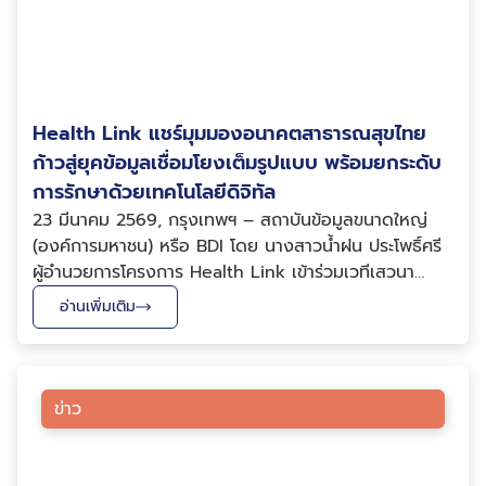
Health Link แชร์มุมมองอนาคตสาธารณสุขไทย
ก้าวสู่ยุคข้อมูลเชื่อมโยงเต็มรูปแบบ พร้อมยกระดับ
การรักษาด้วยเทคโนโลยีดิจิทัล
23 มีนาคม 2569, กรุงเทพฯ – สถาบันข้อมูลขนาดใหญ่
(องค์การมหาชน) หรือ BDI โดย นางสาวน้ำฝน ประโพธิ์ศรี
ผู้อำนวยการโครงการ Health Link เข้าร่วมเวทีเสวนา
พิเศษในหัวข้อ “เปลี่ยนแนวคิดให้เกิดผลลัพธ์: โอกาสใหม่
อ่านเพิ่มเติม
ของเทคโนโลยีและข้อมูลดิจิทัล” ภายในงานเปิดโครงการส่ง
เสริมการใช้เทคโนโลยีดิจิทัล 5G เพื่อยกระด...
ข่าว