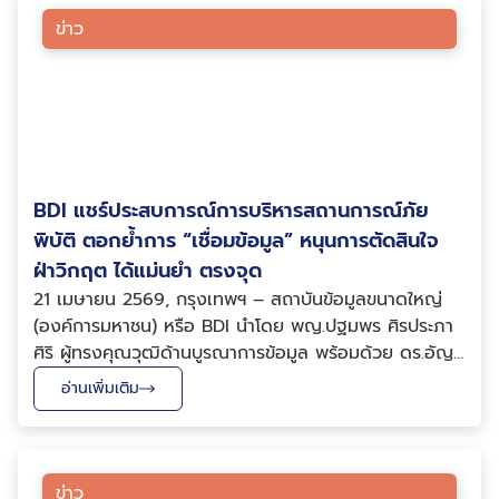
ข่าว
BDI แชร์ประสบการณ์การบริหารสถานการณ์ภัย
พิบัติ ตอกย้ำการ “เชื่อมข้อมูล” หนุนการตัดสินใจ
ฝ่าวิกฤต ได้แม่นยำ ตรงจุด
21 เมษายน 2569, กรุงเทพฯ – สถาบันข้อมูลขนาดใหญ่
(องค์การมหาชน) หรือ BDI นำโดย พญ.ปฐมพร ศิรประภา
ศิริ ผู้ทรงคุณวุฒิด้านบูรณาการข้อมูล พร้อมด้วย ดร.อัญ
ชลิสา แต้ตระกูล (รักษาการ) ผู้อำนวยการโครงการ Travel
อ่านเพิ่มเติม
Link ร่วมบรรยายเรื่องการใช้ประโยชน์จากข้อมูลและการ
วิเคราะห์ข้อมูลขนาดใหญ่เพื่อสนับสนุนการบริห...
ข่าว