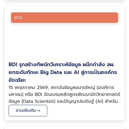
เจตนารมณ์ความร่วมมือ โครงการพัฒนาระบบนิเวศการค้...
ข่าว
BDI รุกสร้างทัพนักวิเคราะห์ข้อมูล ผนึกกำลัง สผ.
ยกระดับทักษะ Big Data และ AI สู่การเป็นองค์กร
อัจฉริยะ
15 พฤษภาคม 2569, สถาบันข้อมูลขนาดใหญ่ (องค์การ
มหาชน) หรือ BDI จัดอบรมหลักสูตรพัฒนานักวิทยาศาสตร์
ข้อมูล (Data Scientist) และปัญญาประดิษฐ์ (AI) สำหรับ
บุคลากรสำนักงานเลขาธิการสภาผู้แทนราษฎร (สผ.) โดยมี
อ่านเพิ่มเติม
นายเบญจ์ รักตันติโชค ผู้อำนวยการฝ่ายวิจัยและนวัตกรรม
เจ้าหน้าที่ฝ่ายวิจัยและนวัตกรรม ดร.อังคณา พรหมรา...