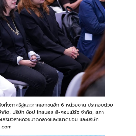
ังทั้งภาครัฐและภาคเอกชนอีก 6 หน่วยงาน ประกอบด้วย
จำกัด, บริษัท ช้อป โกลบอล อี-คอมเมิร์ซ จำกัด, สภา
เสริมวิสาหกิจขนาดกลางและขนาดย่อม และบริษัท
ip.com