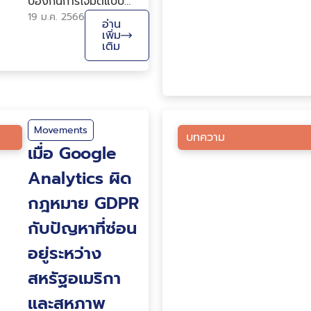
ป้องกันการโจมตีแบบ
จำลองการเรียนรู้ของ
19 ม.ค. 2566
อ่าน
เครื่องระหว่างที่ถูกนำไป
เพิ่ม
เติม
ใช้งานจริง
Movements
บทความ
เมื่อ Google
Analytics ผิด
กฎหมาย GDPR
กับปัญหาที่ซ่อน
อยู่ระหว่าง
สหรัฐอเมริกา
และสหภาพ