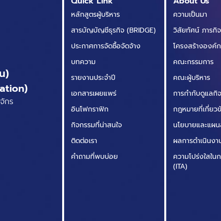
Quick Link
About Us
บังคับใช้ พรบ. คุ้มครอง
หลักสูตรผู้บริหาร
ความเป็นมา
ข้อมูลส่วนบุคคล
สารบัญบัญชีธุรกิจ (BRIDGE)
วิสัยทัศน์ ภารกิ
ประกาศการจัดซื้อจัดจ้าง
โครงสร้างองค์
บทความ
คณะกรรมการ
น)
รายงานประจำปี
คณะผู้บริหาร
ation)
เอกสารเผยแพร่
การกำกับดูแลกิจก
จักร
อินโฟกราฟิก
กฎหมายที่เกี่ยว
กิจกรรมที่น่าสนใจ
นโยบายและแผน
ติดต่อเรา
ผลการดำเนินงา
คำถามที่พบบ่อย
ความโปร่งใสในก
(ITA)