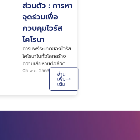
ส่วนตัว : การหา
จุดร่วมเพื่อ
ควบคุมไวรัส
โคโรนา
การแพร่ระบาดของไวรัส
โคโรนาในทั่วโลกสร้าง
ความเสียหายต่อชีวิต
ผู้คนและเศรษฐกิจอย่าง
05 พ.ค. 2563
อ่าน
รุนแรงและมหาศาล ถึง
เพิ่ม
เติม
แม้ตอนนี้รัฐบาลดู
เหมือนจะควบคุมตัวเลข
ผู้ป่วยได้หลังจากที่ปิด
ประเทศไปแล้ว แต่ว่า
ความเป็นไปได้ที่เชื้อโรค
นั้นจะกลับมายังมีอยู่หาก
กลับมาเปิดอีกครั้งหนึ่ง
การแก้ไขปัญหาอย่าง