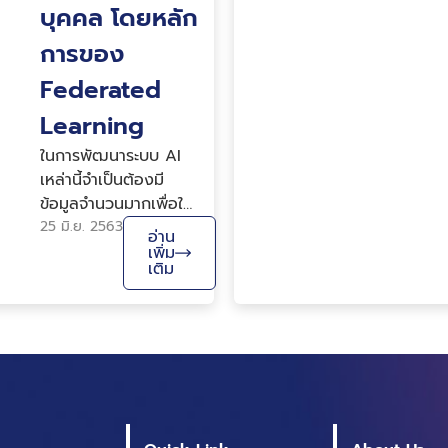
สิ่งนี้ไม่เพียงแต่ส่งผลก
บุคคล โดยหลัก
ระทบต่อธุรกิจที่กำลังใช้
การของ
งาน Google
Analytics เท่านั้น แต่
Federated
ยัง...
Learning
ในการพัฒนาระบบ AI
เหล่านี้จำเป็นต้องมี
ข้อมูลจำนวนมากเพื่อใช้
ในการสอน AI ซึ่งข้อมูล
25 มิ.ย. 2563
อ่าน
เหล่านี้อาจจะรวมถึง
เพิ่ม
เติม
ข้อมูลที่อ่อนไหว เช่น
ข้อมูลส่วนบุคคล การ
พัฒนา AI โดยปกป้อง
ความเป็นส่วนตัวของ
เจ้าของข้อมูลจึงมีความ
สำคัญอย่างยิ่งสำหรับ
ข้อมูลด้านสุขภาพโดย
เฉพาะในปัจจุบันที่มีการ