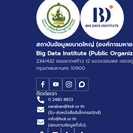
สถาบันข้อมูลขนาดใหญ่ (องค์การมหาช
Big Data Institute (Public Organiz
234/432 ซอยลาดพร้าว 12 แขวงจอมพล เขตจตุ
กรุงเทพมหานคร 10900
ติดต่อเรา
0 2480 8833
saraban@bdi.or.th
(รับ-ส่งหนังสืออิเล็กทรอนิกส์)
info@bdi.or.th
(สอบถามข้อมูลทั่วไป)