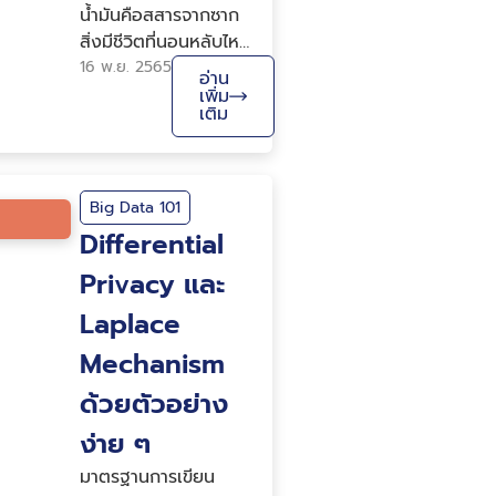
น้ำมันคือสสารจากซาก
สิ่งมีชีวิตที่นอนหลับไหล
ใต้ผืนโลกแสนนาน
16 พ.ย. 2565
อ่าน
ของเหลวสีดำ ๆ ที่
เพิ่ม
เติม
มนุษย์เมื่อหลายร้อยปีที่
แล้วจินตนาการไม่ออก
เลยว่ามันมีค่ายังไง แต่
ทุกวันนี้ ทรัพยากรตัวนี้
Big Data 101
สร้างความตื่นตาตื่นใจ
Differential
มันกลายเป็นแหล่ง
Privacy และ
พลังงานให้พวกเรา
ดำเนินชีวิตที่ดีและสบาย
Laplace
ขึ้นทุก ๆ วัน และก็เพราะ
Mechanism
น้ำมันสีดำ ๆ นี...
ด้วยตัวอย่าง
ง่าย ๆ
มาตรฐานการเขียน