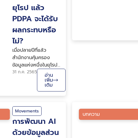
ยุโรป แล้ว
PDPA จะได้รับ
ผลกระทบหรือ
ไม่?
เมื่อปลายปีที่แล้ว
สำนักงานคุ้มครอง
ข้อมูลแห่งหนึ่งในยุโรป
ได้แถลงการณ์ถึงการใช้
31 ก.ค. 2565
อ่าน
บริการติดตามผู้ใช้งาน
เพิ่ม
เติม
ออนไลน์อย่าง Google
Analytics ว่าขัดกับ
กฎหมายคุ้มครองข้อมูล
ส่วนบุคคลยุโรป
Movements
บทความ
(General Data
การพัฒนา AI
Protection
ด้วยข้อมูลส่วน
Regulation: GDPR)