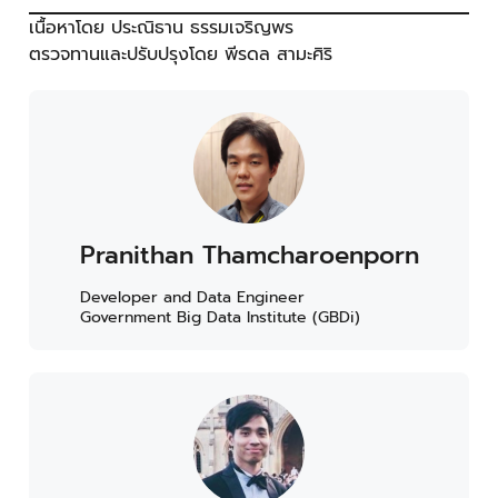
Peeradon Samasiri, PhD
Acting Assistant Vice President - Data Analytics
Services Division (DAS),
Big Data Institute (BDI)
container
devcontainer
development-tool
docker
software-development
vscode
แบ่งปันบทความ