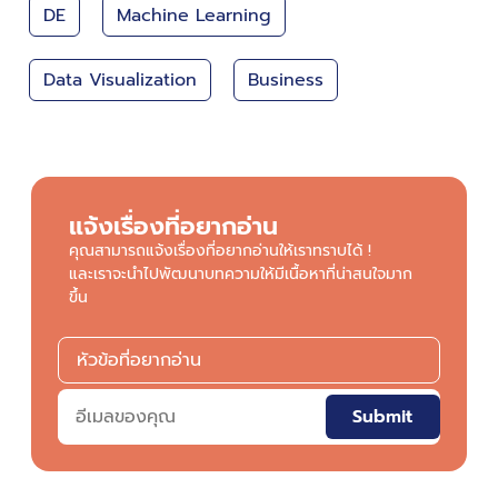
สถาบันข้อมูลขนาดใหญ่ (องค์การมหาชน)
Big Data Institute (Public Organization)
234/432 ซอยลาดพร้าว 12 แขวงจอมพล เขตจตุจักร กรุงเทพมหานคร
10900
ติดต่อเรา
0 2480 8833
saraban@bdi.or.th
(รับ-ส่งหนังสืออิเล็กทรอนิกส์)