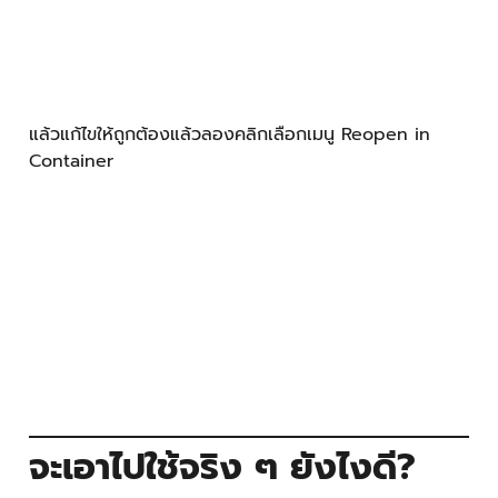
จะเอาไปใช้จริง ๆ ยังไงดี?
อย่างที่ผู้เขียนเล่าไปแล้วว่า DevContainer นั้นใช้ docker-
compose เป็นแกน ดังนั้นผู้อ่านอาจจะลองหา Framework
ในเมนูดูก่อน เผื่อว่าอาจจะมีสิ่งที่ผู้อ่านต้องการจะสร้างอยู่ใน
นั้นแล้ว ถ้าเป็นแบบนี้ผู้อ่านไม่ต้องทำอะไรมาก แต่ถ้าหากผู้
อ่านต้องการปรับเปลี่ยน Compose (ยกตัวอย่างเช่น
เปลี่ยนจาก MongoDB เป็น MySQL เป็นต้น) อันนี้ก็สามารถ
เปลี่ยน docker-compose.yml ได้เลย
ข้อสังเกตอีกประการหนึ่งก็คือ เมื่อเราใช้ DevContainer เรา
จะไม่ติดตั้งเครื่องมือที่เกี่ยวกับภาษา หรือ Framework ที่เรา
จะพัฒนา (เช่นถ้าผู้อ่านจะพัฒนา Node ผู้อ่านก็ไม่ต้องติด
ตั้ง Node บนเครื่อง) เพราะเครื่องมือต่าง ๆ นั้นอยู่ภายใน
Container อยู่แล้ว
สรุป DevContainer เป็นเครื่องมืออีกชิ้นหนึ่งที่ทำให้เครื่อง
ผู้อ่าน ไม่รก และไม่ติดปัญหาตอน Build/Run สามารถ