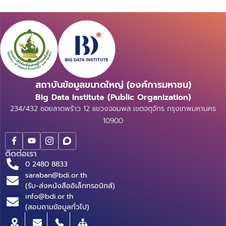
info@bdi.or.th
(สอบถามข้อมูลทั่วไป)
Quick Link
About Us
หลักสูตรผู้บริหาร
ความเป็นมา
สารบัญบัญชีธุรกิจ
วิสัยทัศน์ ภารกิจ
(BRIDGE)
โครงสร้างองค์กร
ประกาศการจัดซื้อจัดจ้าง
คณะกรรมการ
บทความ
คณะผู้บริหาร
รายงานประจำปี
การกำกับดูแลกิจการที่ดี
เอกสารเผยแพร่
กฎหมายที่เกี่ยวข้อง
อินโฟกราฟิก
นโยบายและแผนสถาบัน
กิจกรรมที่น่าสนใจ
ผลการดำเนินงาน
ติดต่อเรา
ความโปร่งใสในการดำเนิน
คำถามที่พบบ่อย
งาน (ITA)