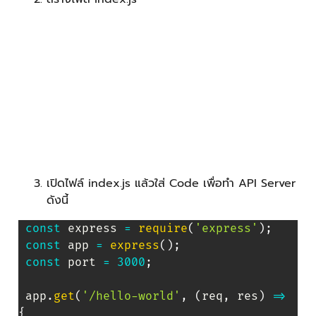
เปิดไฟล์ index.js แล้วใส่ Code เพื่อทำ API Server
ดังนี้
const
 express 
=
require
(
'express'
)
;
const
 app 
=
express
(
)
;
const
 port 
=
3000
;
 app
.
get
(
'/hello-world'
,
(
req
,
 res
)
=>
{
   res
.
send
(
{
"message"
:
'สวัสดีชาวโลก!'
}
)
;
}
)
;
 app
.
listen
(
port
,
(
)
=>
{
   console
.
log
(
`
API Server Start 
http://localhost:
${
port
}
`
)
;