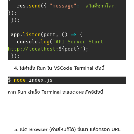
}
)
;
ใส่คำสั่ง Run ใน VSCode Terminal ดังนี้
$ 
node
 index.js 
หาก Run สำเร็จ Terminal จะแสดงผลลัพธ์ดังนี้
เปิด Browser (ค่ายไหนก็ได้) ขึ้นมา แล้วกรอก URL
localhost:3000/hello-world จะเห็นผลลัพธ์การ
ตอบกลับจาก API Server ดังนี้
การแก้ไขปัญหาเบื้องต้น
ถ้าหาก VSCode ไม่สามารถสร้าง Docker Container ได้
สำเร็จจะเกิด Message Box ขึ้นมาดังนี้