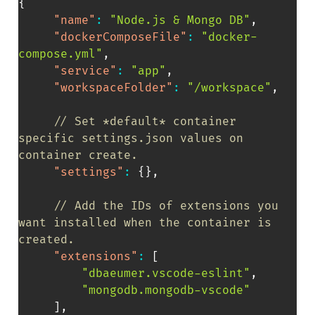
{
"name"
:
"Node.js & Mongo DB"
,
"dockerComposeFile"
:
"docker-
compose.yml"
,
"service"
:
"app"
,
"workspaceFolder"
:
"/workspace"
,
// Set *default* container 
specific settings.json values on 
container create.
"settings"
:
{
}
,
// Add the IDs of extensions you 
want installed when the container is 
created.
"extensions"
:
[
"dbaeumer.vscode-eslint"
,
"mongodb.mongodb-vscode"
]
,