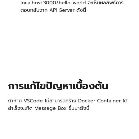
ผู้อ่านสามารถลองคลิกปุ่ม Retry หรือ Open docker-
compose.yml Locally ก็ได้ ถ้าหาก Retry แล้วไม่สำเร็จให้
ลองกดปุ่ม Open docker-compose.yml Locally แล้ว
VSCode จะแสดงหน้าต่าง Log ขึ้นมา