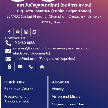
คอมพิวเตอร์สามารถเข้าใจทัศนียภาพ หรือจำแนกวัตถุต่าง
กว่า 30% ในขณะที่ Tinder ใช้การผสมผสาน Location
ลงไปได้ ซึ่งจาก Template ดังกล่าวสามารถสร้างเป็น
และสรุปเป็นพรอมต์ใหม่ ที่ดีขึ้นกว่าเดิม “` ตัวอย่างการใช้
หน้าที่ช่วยเชื่อมโยงข้อมูลจากหลายแหล่งเข้าด้วยกัน เพื่อ
มากขึ้น การประยุกต์ใช้ Big Data และ AI ในการดูดวงเป็น
สถาบันข้อมูลขนาดใหญ่ (องค์การมหาชน)
ๆ เนื่องจากแบบจำลองสำหรับงานด้านนี้มีพารามิเตอร์เป็น
Data และ AI เพื่อแนะนำคู่ที่อยู่ใกล้และตรงกับพฤติกรรม
Log ได้หลายรูปแบบดังนี้ จะเห็นได้ว่าจาก Template
งาน “` โจทย์: จำแนกความรู้สึกของข้อความต่อไปนี้ว่าเป็น
สนับสนุนการตัดสินใจของทีมแข่งและนักขับให้มีประสิทธิภาพ
ปรากฏการณ์ที่สะท้อนให้เห็นถึงการผสมผสานระหว่าง
Big Data Institute (Public Organization)
จำนวนมาก ซึ่งจำเป็นต้องใช้ชุดข้อมูลขนาดใหญ่ในการเรียน
การปัด (swiping behavior) จากการผสมผสาน Big
เพียงอันเดียว สามารถสร้าง Log ที่แตกต่างกันได้
“บวก” หรือ “ลบ” ข้อมูล: “หนังเรื่องนี้สนุกมาก!“ คำตอบ
มากยิ่งขึ้น นักขับยังคงเป็นผู้ที่สามารถรับรู้พฤติกรรมของ
ศาสตร์โบราณกับเทคโนโลยีสมัยใหม่อย่างลงตัว แม้คำ
234/432 Soi Lat Phrao 12, Chomphon, Chatuchak, Bangkok
รู้ของแบบจำลอง โดยอาจใช้เวลาหลายวัน หรือหลาย
Data เข้ากับ AI ผ่านเทคนิคเหล่านี้ ทำให้การหาคู่ในยุค
จำนวนนับไม่ถ้วน การทำงานของ Log parser นั้นเสมือน
ที่ถูกต้อง: บวก ข้อมูล: “ฉันไม่ชอบอาหารร้านนี้เลย” คำ
รถได้โดยตรง และสามารถสื่อสารความรู้สึกที่เกิดขึ้นระหว่าง
ทำนายจะยังไม่สามารถพิสูจน์ทางวิทยาศาสตร์ได้ แต่การนำ
10900, Thailand
สัปดาห์ในการเรียนรู้ เพื่อให้แบบจำลองสามารถคาดการณ์
ดิจิทัลไม่ใช่เพียงการพึ่งพาโชคหรือความบังเอิญอีกต่อไป
กันการทำย้อนกลับจากสิ่งที่กล่าวไปข้างต้น Log parser จะ
ตอบที่ถูกต้อง: ลบ อธิบายเหตุผลว่าเหตุใดอินพุตจึง
การแข่งขันให้ทีมวิศวกรรับทราบ ขณะที่ AI และข้อมูลจาก
AI มาวิเคราะห์ข้อมูลจำนวนมหาศาลได้สร้างความน่าสนใจ
สิ่งต่าง ๆ ออกมาได้ดียิ่งขึ้น ซึ่งการเรียนรู้แบบจำลองนั้น
แต่เป็นกระบวนการที่มีการวิเคราะห์อย่างเป็นระบบ แม่นยำ
ทำหน้าที่แยก Parameter และ Template ออกจากกัน
สอดคล้องกับเอาต์พุตที่คาดหวัง จากนั้นใช้เหตุผลดังกล่าว
เซ็นเซอร์ช่วยแปลงความรู้สึกเหล่านั้นให้กลายเป็นข้อมูลเชิง
และเพิ่มคุณค่าเชิงประสบการณ์ให้แก่ผู้ใช้ในอนาคต ซึ่งมีผลก
เป็นความท้าทายอย่างหนึ่งของผู้ที่สนใจในด้านนี้ จึงมีการ
ครอบคลุมมิติต่าง ๆ ดังนี้ การจับคู่เชิงลึกที่ปรับให้เหมาะ
ทำให้การวิเคราะห์ Template ที่มีจำนวนไม่มากนักนั้นทำได้
สร้างพรอมต์เพื่อให้ได้เอาต์พุตที่คาดหวังจากอินพุตใดๆ
ปริมาณที่สามารถนำมาวิเคราะห์ได้ ท้ายที่สุด การตัดสินใจ
Contact Us
ระทบต่อมนุษย์และสังคม ไม่ว่าจะเป็นการเข้าถึงที่ง่ายและ
จัดการแข่งขันที่มากมายในแต่ละปีเพื่อสร้างแบบจำลองที่ดี
กับผู้ใช้แต่ละคน (Personalized Matching) โดยพิจารณา
ง่ายกว่า Log parser approaches การทำ Log parser
ทั้งหมด 5 พรอมต์ ทำการอธิบายว่าพรอมต์ใดทำงานตาม
0 2480 8833
สำคัญระหว่างการแข่งขันยังคงเป็นหน้าที่ของมนุษย์ โดย
รวดเร็ว ผู้ใช้สามารถดูดวงได้ทุกที่ทุกเวลา มีการปรับแต่ง
ที่สุด ตัวอย่างเช่น การแข่งขัน ImageNet Large Scale
จากพฤติกรรมจริงมากกว่าการตั้งค่าความสนใจเพียงอย่าง
saraban@bdi.or.th (For receiving and sending
นั้นสามารถทำได้หลายวิธี ซึ่งสามารถแบ่งได้ตามยุคสมัย
โจทย์ได้ดีที่สุด และสรุปเป็นพรอมต์ใหม่ ที่ดีขึ้นกว่าเดิม “`
เฉพาะ Race Engineer หรือวิศวกรประจำตัวนักขับ ซึ่งทำ
เฉพาะบุคคลโดย AI วิเคราะห์ข้อมูลเชิงลึก ทำให้คำทำนายมี
Visual Recognition Challenge (ILSVRC) ที่จัดขึ้นเป็น
เดียว เช่น ผู้ใช้ที่มักจะเลือกโปรไฟล์ที่มีภาพถ่ายกลางแจ้ง
electronic documents)
ดังนี้ Rule-based pattern matching เนื่องจากในบาง
3. Declarative Self-improving Python (DSPy) รูปที่
หน้าที่ประสานงานระหว่างนักขับและทีมแข่ง เพียงแต่การ
ความเฉพาะเจาะจงมากขึ้น อีกทั้งเป็นการผสมผสานความ
ประจำทุกปี เพื่อเชิญชวนให้นักวิจัยจากทุกมุมโลกมาเข้าร่วม
อาจได้รับการแนะนำคู่ที่ชอบกิจกรรมกลางแจ้งเช่นกัน ผู้
info@bdi.or.th (For general inquiries)
ครั้ง Parameter ของ Log มักจะมีลักษณะที่ตายตัว เช่น
2 ตัวอย่างการทำงานขอ DSPy [6] หลักการการ
ตัดสินใจในปัจจุบันเกิดขึ้นบนพื้นฐานของข้อมูลที่มีความ
บันเทิงและจิตวิทยา บริการดูดวงช่วยบรรเทาความวิตก
และแข่งกันกันแสดงศักยภาพแบบจำลองของตนเอง ซึ่งทีม
ช่วยหาคู่ AI (AI Dating Assistant) บางแพลตฟอร์มเริ่ม
IP, Email, ตัวเลข, เวลา เป็นต้น ทำให้เราสามารถเขียนเป็นก
ทำงาน: เป็นหนึ่งใน Python Library ที่มี Framework ที่
ละเอียด รวดเร็ว และแม่นยำมากกว่าที่เคยเป็นมา จากสนาม
กังวล และสร้างความมั่นใจ ทำให้มีการพัฒนาเชิงเศรษฐกิจ
Visual Geometry Group (VGG) ได้รับรางวัลรองชนะ
ทดลองใช้ Chatbot ที่ช่วยเสนอแนวทางการเปิดบทสนทนา
ฏในการแยก Paremeter ในแต่ละรูปแบบออกมาได้ โดย
ช่วยในการคอยปรับแต่งและพัฒนาคำสั่งให้ดีขึ้นโดย
แข่งสู่การประยุกต์ใช้ในโลกจริง เทคโนโลยีจำนวนมากที่ถูก
อุตสาหกรรมดูดวงออนไลน์สร้างรายได้และเปิดโอกาสใหม่ใน
เลิศอันดับ 1 ในปี ค.ศ. 2014 และมีชื่อเสียงมากในวงการนี้
เช่น แนะนำคำถามที่อาจทำให้คู่สนใจมากขึ้น ซึ่งช่วยลดความ
การใช้ Regular Expressions (Regex) เช่น ข้อดี ข้อเสีย
อัตโนมัติ สามารถอ่านรายละเอียดเพิ่มเติมได้ที่
พัฒนาขึ้นในสนามแข่งขัน Formula 1 มักถูกนำไปประยุกต์
การพัฒนาธุรกิจดิจิทัล แต่อย่างไรก็ตาม ผลกระทบที่ควร
แบบจำลองที่น่าสนใจของ VGG มีชื่อว่า VGG-16 ซึ่งมีการ
กดดันในการเริ่มต้นการพูดคุย ความปลอดภัยและความน่า
Quick Link
About Us
Heuristic-based ในกรณีที่ข้อมูล Log เริ่มมี
https://arxiv.org/pdf/2310.03714 ขั้นตอนการ
ใช้ในอุตสาหกรรมอื่น ในเวลาต่อมา แนวคิดด้านการจัดการ
ต้องพึงระวัง คือ ปัญหาความถูกต้อง เนื่องจากคำทำนายที่
ใช้ Convolution network เป็นโครงสร้างหลัก แบบ
เชื่อถือ (Safety & Trust) AI ถูกใช้ในการตรวจจับโปรไฟล์
ขนาดใหญ่ขึ้น การทำ Rule-based pattern matching
Executive Course
History
ทำงาน: ตัวอย่างการใช้งาน “` import dspy #
พลังงานแบบเรียลไทม์ที่ใช้ในรถแข่ง F1 มีความใกล้เคียงกับ
ได้จาก AI เป็นเพียงความน่าจะเป็นไปได้ตามฐานคำนายที่มี
จำลองดังกล่าวสามารถตรวจจับองค์ประกอบของรูปภาพได้
ปลอม (fake profiles) การใช้ภาพซ้ำจากอินเทอร์เน็ต
จึงเริ่มทำได้ยาก แต่อย่างไรก็ตามข้อมูล Log ที่มาจาก
กำหนด LLM ที่จะใช้ (ในตัวอย่างนี้ขอสมมติเป็น OpenAI)
ระบบบริหารจัดการแบตเตอรี่ในรถยนต์ไฟฟ้า การคาดการณ์
และความเป็นส่วนตัวของข้อมูล การเก็บข้อมูลส่วนบุคคล
Procurement
Vision and Mission
(ขอบ รูปแบบ สไตล์ และอื่นๆ) สถาปัตยกรรมของแบบ
(reverse image search) หรือการใช้ NLP เพื่อตรวจหา
Template เดียวกันนั้น ถ้านำมาเปรียบเทียบกันในระดับคำ
lm = lm = dspy.LM(‘openai/gpt-4o-mini',
ความเสียหายของอุปกรณ์ก่อนเกิดความขัดข้อง หรือที่
Announcement
จำนวนมากอาจนำไปสู่ความเสี่ยงด้านการรั่วไหลได้ อีกทั้ง
จำลอง VGG-16 ค่อนข้างซับซ้อน มีเลเยอร์ที่หลากหลาย
คำพูดที่ไม่เหมาะสม เช่น การล่วงละเมิดหรือการหลอกลวง
Organizational Chart
ต่อคำนั้น จะพบว่าในบางส่วนจะมีตัวอักษรที่เหมือนกัน
api_key='YOUR_OPENAI_API_KEY')
เรียกว่า Predictive Maintenance ถูกนำไปใช้ในภาค
การพึ่งพามากเกินไป ผู้ใช้บางรายอาจหลงเชื่อคำทำนายจน