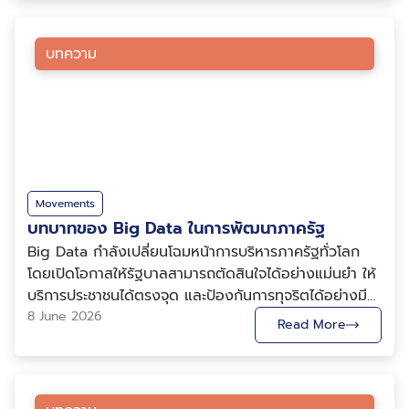
สงสัยว่า ทำไมทีมแข่งถึงรู้ว่าควรเรียกรถเข้า Pit Stop หรือ
หลายอุตสาหกรรม ทำให้เราเข้าใจความแตกต่างของบริบท
การนำรถเข้าช่องซ่อมบำรุงเพื่อเปลี่ยนยางและปรับกลยุทธ์
ข้อจำกัด และความท้าทายของแต่ละองค์กรอย่างแท้จริง
ในจังหวะนั้นพอดี ทำไมบางครั้งรถที่ดูเร็วกว่าในสนามกลับ
บทความ
เมื่อออกแบบหลักสูตร เราจึงสามารถเชื่อมโยงเนื้อหากับ
แพ้ให้กับรถที่ดูช้ากว่า หรือวิศวกรที่นั่งอยู่บน Pit Wall ซึ่ง
สถานการณ์จริงขององค์กรได้ ไม่ว่าจะเป็นเรื่องการกำกับ
เป็นศูนย์บัญชาการข้างสนาม กำลังมองอะไรอยู่บนหน้าจอ
ดูแลข้อมูล การวิเคราะห์ข้อมูลเพื่อการตัดสินใจ การ
คอมพิวเตอร์ตลอดเวลา คำตอบของเรื่องเหล่านี้อยู่ที่
พัฒนา Data-Driven Organization หรือการนำ AI ไปใช้
“ข้อมูล” (Data) และ “ปัญญาประดิษฐ์” (Artificial
เพิ่มประสิทธิภาพการทำงาน 2. ผู้สอนคือผู้เชี่ยวชาญตัว
Intelligence: AI) ที่กำลังกลายเป็นหนึ่งในปัจจัยสำคัญ
จริงด้าน Big Data และ AI BDI มีบุคลากร
ที่สุดของการแข่งขัน F1 ยุคใหม่ โดยเฉพาะในฤดูกาล
มากกว่า 200 คน โดย
2026 ซึ่งถือเป็นการเปลี่ยนแปลงกฎทางเทคนิคครั้งใหญ่
Movements
กว่า 60% เป็น Technial People เช่น Data Scientist,
ที่สุดครั้งหนึ่งในรอบหลายทศวรรษ ทั้งด้านเครื่องยนต์
บทบาทของ Big Data ในการพัฒนาภาครัฐ
Data Engineer, Programmer และผู้เชี่ยวชาญด้านข้อมูล
ระบบพลังงาน และหลักอากาศพลศาสตร์
Big Data กำลังเปลี่ยนโฉมหน้าการบริหารภาครัฐทั่วโลก
และ AI ที่มีประสบการณ์ทำงานจริงกับโครงการระดับประเทศ
(Aerodynamics) หรือศาสตร์ที่เกี่ยวข้องกับการไหลของ
โดยเปิดโอกาสให้รัฐบาลสามารถตัดสินใจได้อย่างแม่นยำ ให้
และองค์กรขนาดใหญ่ ผู้เรียนจึงไม่ได้รับเพียงความรู้เชิง
อากาศรอบตัวรถ การเปลี่ยนแปลงครั้งนี้ทำให้ทีมแข่งต้อง
บริการประชาชนได้ตรงจุด และป้องกันการทุจริตได้อย่างมี
ทฤษฎี แต่ยังได้รับประสบการณ์จากกรณีศึกษาจริง ปัญหา
พึ่งพาการวิเคราะห์ข้อมูลและ AI มากขึ้นกว่าเดิม เพื่อค้นหา
ประสิทธิภาพมากขึ้น อย่างไรก็ตาม การนำเทคโนโลยีนี้มาใช้
8 June 2026
จริง และแนวทางแก้ไขที่เกิดขึ้นจริงในองค์กร ไม่ว่าจะเป็น
Read More
ความได้เปรียบเพียงเศษเสี้ยววินาทีที่อาจตัดสินผลแพ้ชนะ
ยังมีความท้าทายสำคัญ ได้แก่ ความเสี่ยงด้านความเป็น
ทุกหลักสูตรถูกถ่ายทอดโดยผู้เชี่ยวชาญที่อยู่ในสนามจริง
ได้ รถ F1 คือโรงงานผลิตข้อมูลที่วิ่งด้วยความเร็ว
ส่วนตัวของประชาชน ต้นทุนการลงทุนที่สูง และปัญหาความ
ของวงการ Data และ AI 3. Customize หลักสูตรให้ตรง
กว่า 300 กิโลเมตรต่อชั่วโมง รถแข่ง F1 ในยุคปัจจุบัน
เหลื่อมล้ำทางดิจิทัล ความสำเร็จของการใช้ Big Data ใน
กับโจทย์ขององค์กร หนึ่งในจุดแข็งที่ลูกค้าหลายองค์กร
เปรียบเสมือนศูนย์กลางการผลิตข้อมูลเคลื่อนที่ ด้วยการติด
ภาครัฐจึงต้องอาศัยการออกแบบระบบที่สมดุลระหว่าง