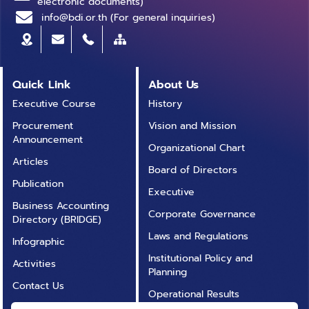
electronic documents)
info@bdi.or.th (For general inquiries)
Quick Link
About Us
Executive Course
History
Procurement
Vision and Mission
Announcement
Organizational Chart
Articles
Board of Directors
Publication
Executive
Business Accounting
Corporate Governance
Directory (BRIDGE)
Laws and Regulations
Infographic
Institutional Policy and
Activities
Planning
Contact Us
Operational Results
Annual Report