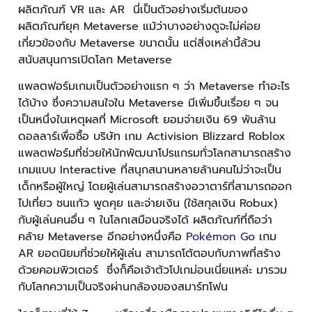
ผลิตภัณฑ์ VR และ AR นี่เป็นตัวอย่างเริ่มต้นของ
ผลิตภัณฑ์ยุค Metaverse แม้ว่าบางอย่างดูจะไม่ค่อย
เกี่ยวข้องกับ Metaverse ขนาดนั้น แต่สิ่งเหล่านี้ล้วน
สนับสนุนการเปิดโลก Metaverse
แพลตฟอร์มเกมเป็นตัวอย่างแรก ๆ ว่า Metaverse ทำอะไร
ได้บ้าง ซึ่งความสนใจใน Metaverse มีเพิ่มขึ้นเรื่อย ๆ จน
เป็นหนึ่งในเหตุผลที่ Microsoft ยอมจ่ายเงิน 69 พันล้าน
ดอลลาร์เพื่อซื้อ บริษัท เกม Activision Blizzard Roblox
แพลตฟอร์มที่ช่วยให้นักพัฒนาโปรแกรมทั่วโลกสามารถสร้าง
เกมแบบ Interactive ที่สนุกสนานหลายล้านคนไม่ว่าจะเป็น
เด็กหรือผู้ใหญ่ โดยผู้เล่นสามารถสร้างอวาตาร์ที่สามารถออก
ไปเที่ยว ชนแก้ว พูดคุย และจ่ายเงิน (ใช้สกุลเงิน Robux)
กับผู้เล่นคนอื่น ๆ ในโลกเสมือนจริงได้ ผลิตภัณฑ์ที่ถือว่า
คล้าย Metaverse อีกอย่างหนึ่งคือ
Pokémon Go
เกม
AR ยอดนิยมที่ช่วยให้ผู้เล่น สามารถโต้ตอบกับภาพที่สร้าง
ด้วยคอมพิวเตอร์ ซึ่งก็คือเจ้าตัวโปเกม่อนเนี่ยแหล่ะ มารวม
กับโลกความเป็นจริงผ่านกล้องของสมาร์ทโฟน