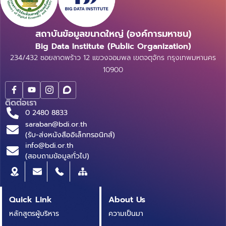
สถาบันข้อมูลขนาดใหญ่ (องค์การมหาชน)
Big Data Institute (Public Organization)
234/432 ซอยลาดพร้าว 12 แขวงจอมพล เขตจตุจักร กรุงเทพมหานคร
10900
ติดต่อเรา
0 2480 8833
saraban@bdi.or.th
(รับ-ส่งหนังสืออิเล็กทรอนิกส์)
info@bdi.or.th
(สอบถามข้อมูลทั่วไป)
Quick Link
About Us
หลักสูตรผู้บริหาร
ความเป็นมา