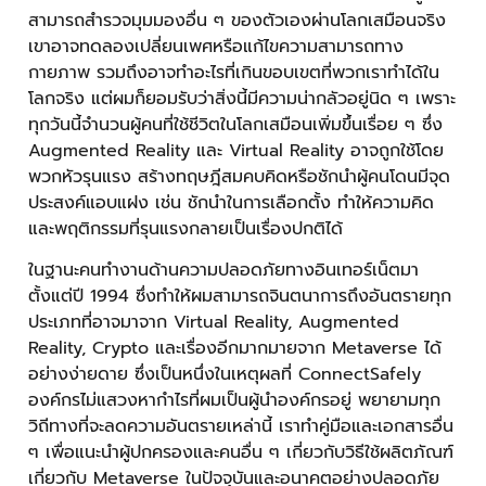
สามารถสำรวจมุมมองอื่น ๆ ของตัวเองผ่านโลกเสมือนจริง
เขาอาจทดลองเปลี่ยนเพศหรือแก้ไขความสามารถทาง
กายภาพ รวมถึงอาจทำอะไรที่เกินขอบเขตที่พวกเราทำได้ใน
โลกจริง แต่ผมก็ยอมรับว่าสิ่งนี้มีความน่ากลัวอยู่นิด ๆ เพราะ
ทุกวันนี้จำนวนผู้คนที่ใช้ชีวิตในโลกเสมือนเพิ่มขึ้นเรื่อย ๆ ซึ่ง
Augmented Reality และ
Virtual Reality อาจถูกใช้โดย
พวกหัวรุนแรง สร้างทฤษฎีสมคบคิดหรือชักนำผู้คนโดนมีจุด
ประสงค์แอบแฝง เช่น ชักนำในการเลือกตั้ง ทำให้ความคิด
และพฤติกรรมที่รุนแรงกลายเป็นเรื่องปกติได้
ในฐานะคนทำงานด้านความปลอดภัยทางอินเทอร์เน็ตมา
ตั้งแต่ปี 1994 ซึ่งทำให้ผมสามารถจินตนาการถึงอันตรายทุก
ประเภทที่อาจมาจาก
Virtual Reality,
Augmented
Reality, Crypto และเรื่องอีกมากมายจาก Metaverse ได้
อย่างง่ายดาย ซึ่งเป็นหนึ่งในเหตุผลที่ ConnectSafely
องค์กรไม่แสวงหากำไรที่ผมเป็นผู้นำองค์กรอยู่ พยายามทุก
วิถีทางที่จะลดความอันตรายเหล่านี้ เราทำคู่มือและเอกสารอื่น
ๆ เพื่อแนะนำผู้ปกครองและคนอื่น ๆ เกี่ยวกับวิธีใช้ผลิตภัณฑ์
เกี่ยวกับ Metaverse ในปัจจุบันและอนาคตอย่างปลอดภัย