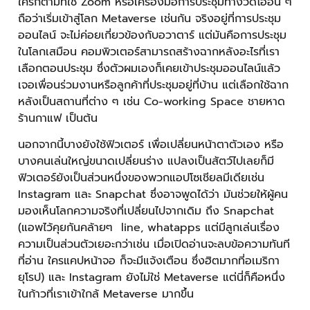
ใครก็ตามที่ใช้ Zoom หรือเครื่องมือการประชุมทางวิดีโออื่น ๆ
ถือว่าเริ่มเข้าสู่โลก Metaverse เช่นกัน จริงอยู่ที่การประชุม
ออนไลน์ จะไม่ค่อยเกี่ยวข้องกับอวาตาร์ แต่มันคือการประชุม
ในโลกเสมือน คอมพิวเตอร์สามารถสร้างฉากหลังอะไรที่เรา
เลือกตอนประชุม ซึ่งตัวผมเองก็เคยเข้าประชุมออนไลน์แล้ว
เจอเพื่อนร่วมงานหรือลูกค้าที่ประชุมอยู่ที่บ้าน แต่เลือกใช้ฉาก
หลังเป็นสถานที่ต่าง ๆ เช่น Co-working Space ชายหาด
ร้านกาแฟ เป็นต้น
นอกจากนี้บางยังใช้ฟิวเตอร์ เพื่อเปลี่ยนหน้าตาตัวเอง หรือ
บางคนเล่นใหญ่ขนาดเปลี่ยนร่าง แปลงเป็นสัตว์ไปเลยก็มี
ฟิวเตอร์ยังเป็นส่วนหนึ่งของพวกแอปโซเชียลมีเดียเช่น
Instagram และ Snapchat ซึ่งอาจพูดได้ว่า มันช่วยให้ผู้คน
มองเห็นโลกความจริงที่เปลี่ยนไปจากเดิม ถึง Snapchat
(แอพไว้คุยกันคล้ายๆ line, whatapps แต่มีลูกเล่นเรื่อง
ความเป็นส่วนตัวเยอะกว่าเช่น เมื่อเปิดอ่านจะลบข้อความทันที
ที่อ่าน ใครแคปหน้าจอ ก็จะมีแจ้งเตือน ซึ่งฮิตมากที่อเมริกา
ยุโรป) และ Instagram ยังไม่ใช่ Metaverse แต่นี่ก็คือหนึ่ง
ในก้าวที่เราเข้าใกล้ Metaverse มากขึ้น