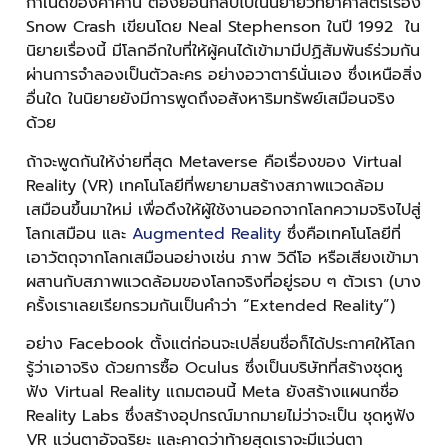
กำเนิดของคำคำนี้ ต้องย้อนกลับไปในนิยายวิทยาศาสตร์เรื่อง
Snow Crash เขียนโดย Neal Stephenson ในปี 1992 ใน
นิยายเรื่องนี้ มีโลกอีกใบที่ให้ผู้คนได้เข้ามามีปฏิสัมพันธ์ร่วมกัน
ผ่านการจำลองเป็นตัวละคร อย่างอวาตาร์นั่นเอง ซึ่งเหนือสิ่ง
อื่นใด ในนิยายยังมีการพูดถึงอสังหาริมทรัพย์เสมือนจริง
ด้วย
ถ้าจะพูดกันให้ง่ายที่สุด Metaverse คือเรื่องของ Virtual
Reality (VR) เทคโนโลยีที่พยายามสร้างสภาพแวดล้อม
เสมือนขึ้นมาใหม่ เพื่อดึงให้ผู้ใช้งานออกจากโลกความจริงไปสู่
โลกเสมือน และ
Augmented Reality
ซึ่งคือเทคโนโลยีที่
เอาวัตถุจากโลกเสมือนอย่างเช่น ภาพ วิดีโอ หรือเสียงเข้ามา
ผสานกับสภาพแวดล้อมของโลกจริงที่อยู่รอบ ๆ ตัวเรา (บาง
ครั้งเราเลยเรียกรวมกันเป็นคำว่า “Extended Reality”)
อย่าง Facebook ตั้งแต่ก่อนจะเปลี่ยนชื่อก็ได้ประกาศให้โลก
รู้ว่าเอาจริง ด้วยการซื้อ Oculus ซึ่งเป็นบริษัทที่สร้างชุดหู
ฟัง
Virtual Reality แถมตอนนี้ Meta ยังสร้างแผนกชื่อ
Reality Labs ซึ่งสร้างอุปกรณ์มากมายไม่ว่าจะเป็น ชุดหูฟัง
VR แว่นตาอัจฉริยะ และคาดว่าท้ายสุดเราจะมีแว่นตา