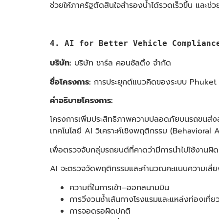
ช่วยให้ภาครัฐตัดสินใจสำรองน้ำได้รวดเร็วขึ้น และช
4. AI for Better Vehicle Compliance - 
บริษัท:
บริษัท ชาร์ล คอนซัลติ้ง จำกัด
ชื่อโครงการ:
การประยุกต์แนวคิดของระบบ Phuket E
คำอธิบายโครงการ:
โครงการเพิ่มประสิทธิภาพความปลอดภัยบนรถขนส่งส
เทคโนโลยี AI วิเคราะห์เชิงพฤติกรรม (Behavioral
เพื่อตรวจจับกลุ่มรถยนต์ที่คาดว่ามีการนำไปใช้งานผิ
AI จะตรวจวัดพฤติกรรมและคำนวณคะแนนความเสี่ยงจ
ความถี่ในการเข้า–ออกสนามบิน
การวิ่งวนซ้ำเส้นทางโรงแรมและแหล่งท่องเที่ย
การจอดรอผิดปกติ