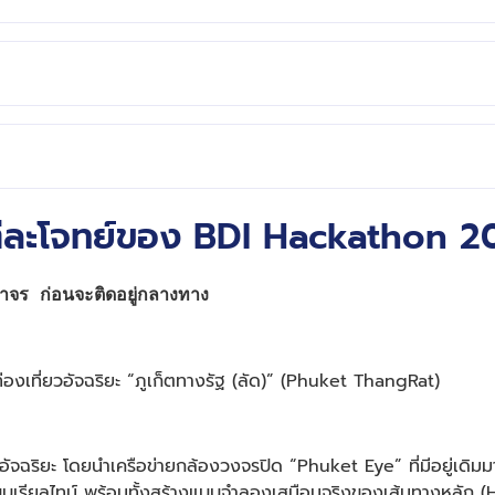
นแต่ละโจทย์ของ BDI Hackathon
ร ก่อนจะติดอยู่กลางทาง
งเที่ยวอัจฉริยะ “ภูเก็ตทางรัฐ (ลัด)” (Phuket ThangRat)
จฉริยะ โดยนำเครือข่ายกล้องวงจรปิด “Phuket Eye” ที่มีอยู่เดิม
รียลไทม์ พร้อมทั้งสร้างแบบจำลองเสมือนจริงของเส้นทางหลัก (H