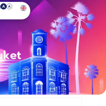
A
A
uket