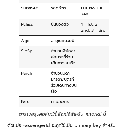
Survived
รอดชีวิต
0 = No, 1 =
Yes
Pclass
ชั้นของตั๋ว
1 = 1st, 2 =
2nd, 3 = 3rd
Age
อายุในหน่วยปี
SibSp
จำนวนพี่น้อง/
คู่สมรสที่ร่วม
เดินทางบนเรือ
Parch
จำนวนบิดา
มารดา/บุตรที่
ร่วมเดินทางบน
เรือ
Fare
ค่าโดยสาร
ตารางสรุปคอลัมน์ที่เลือกใช้สำหรับ Tutorial นี้
ตัวแปร PassengerId จะถูกใช้เป็น primary key สำหรับ