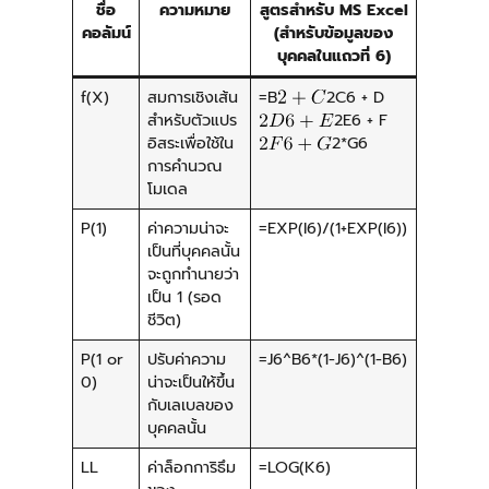
ชื่อ
ความหมาย
สูตรสำหรับ MS Excel
คอลัมน์
(สำหรับข้อมูลของ
บุคคลในแถวที่ 6)
f(X)
สมการเชิงเส้น
=B
2C6 + D
สำหรับตัวแปร
2E6 + F
อิสระเพื่อใช้ใน
2*G6
การคำนวณ
โมเดล
P(1)
ค่าความน่าจะ
=EXP(I6)/(1+EXP(I6))
เป็นที่บุคคลนั้น
จะถูกทำนายว่า
เป็น 1 (รอด
ชีวิต)
P(1 or
ปรับค่าความ
=J6^B6*(1-J6)^(1-B6)
0)
น่าจะเป็นให้ขึ้น
กับเลเบลของ
บุคคลนั้น
LL
ค่าล็อกการิธึม
=LOG(K6)