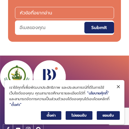
Submit
เราใช้คุกกี้เพื่อพัฒนาประสิทธิภาพ และประสบการณ์ที่ดีในการใช้
เว็บไซต์ของคุณ คุณสามารถศึกษารายละเอียดได้ที่
“นโยบายคุ้กกี้”
สถาบันข้อมูลขนาดใหญ่ (องค์การมหาชน)
และสามารถจัดการความเป็นส่วนตัวเองได้ของคุณได้เองโดยคลิกที่
Big Data Institute (Public Organization)
“ตั้งค่า”
234/432 ซอยลาดพร้าว 12 แขวงจอมพล เขตจตุจักร กรุงเทพมหานคร
ตั้งค่า
ไม่ยอมรับ
ยอมรับ
10900