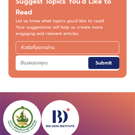
Suggest Topics You'd Like to
Read
Let us know what topics you’d like to read!
Your suggestions will help us create more
engaging and relevant articles.
Submit