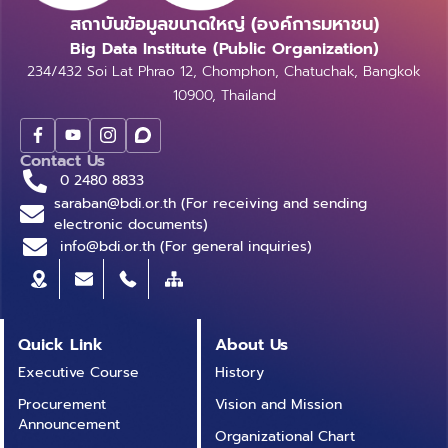
สถาบันข้อมูลขนาดใหญ่ (องค์การมหาชน)
Big Data Institute (Public Organization)
234/432 Soi Lat Phrao 12, Chomphon, Chatuchak, Bangkok
10900, Thailand
Contact Us
0 2480 8833
saraban@bdi.or.th (For receiving and sending
electronic documents)
info@bdi.or.th (For general inquiries)
Quick Link
About Us
Executive Course
History
Procurement
Vision and Mission
Announcement
Organizational Chart