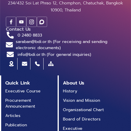
234/432 Soi Lat Phrao 12, Chomphon, Chatuchak, Bangkok
10900, Thailand
Contact Us
0 2480 8833
saraban@bdi.or.th (For receiving and sending
electronic documents)
info@bdi.or.th (For general inquiries)
Quick Link
About Us
Executive Course
History
Procurement
Vision and Mission
Announcement
Organizational Chart
Articles
Board of Directors
Publication
Executive