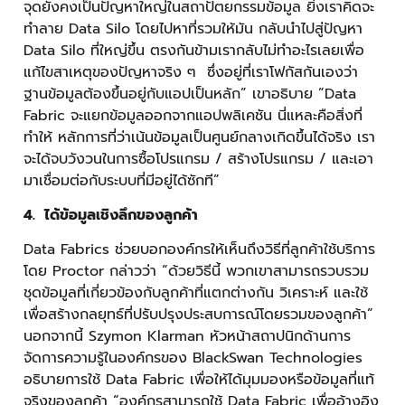
จุดยังคงเป็นปัญหาใหญ่ในสถาปัตยกรรมข้อมูล ยิ่งเราคิดจะ
ทำลาย Data Silo โดยไปหาที่รวมให้มัน กลับนำไปสู่ปัญหา
Data Silo ที่ใหญ่ขึ้น ตรงกันข้ามเรากลับไม่ทำอะไรเลยเพื่อ
แก้ไขสาเหตุของปัญหาจริง ๆ ซึ่งอยู่ที่เราโฟกัสกันเองว่า
ฐานข้อมูลต้องขึ้นอยู่กับแอปเป็นหลัก” เขาอธิบาย ”Data
Fabric จะแยกข้อมูลออกจากแอปพลิเคชัน นี่แหละคือสิ่งที่
ทำให้ หลักการที่ว่าเน้นข้อมูลเป็นศูนย์กลางเกิดขึ้นได้จริง เรา
จะได้จบวังวนในการซื้อโปรแกรม / สร้างโปรแกรม / และเอา
มาเชื่อมต่อกับระบบที่มีอยู่ได้ซักที”
4. ได้ข้อมูลเชิงลึกของลูกค้า
Data Fabrics ช่วยบอกองค์กรให้เห็นถึงวิธีที่ลูกค้าใช้บริการ
โดย Proctor กล่าวว่า “ด้วยวิธีนี้ พวกเขาสามารถรวบรวม
ชุดข้อมูลที่เกี่ยวข้องกับลูกค้าที่แตกต่างกัน วิเคราะห์ และใช้
เพื่อสร้างกลยุทธ์ที่ปรับปรุงประสบการณ์โดยรวมของลูกค้า”
นอกจากนี้ Szymon Klarman หัวหน้าสถาปนิกด้านการ
จัดการความรู้ในองค์กรของ BlackSwan Technologies
อธิบายการใช้ Data Fabric เพื่อให้ได้มุมมองหรือข้อมูลที่แท้
จริงของลูกค้า “องค์กรสามารถใช้ Data Fabric เพื่ออ้างอิง