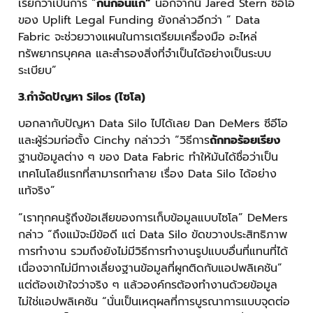
เรียกว่าเป็นการ “
กันก่อนแก้”
นอกจากนี้ Jared Stern ซีอีโอ
ของ Uplift Legal Funding ยังกล่าวอีกว่า ” Data
Fabric จะช่วยวางแผนในการเตรียมเครื่องมือ อะไหล่
ทรัพยากรบุคคล และสำรองสิ่งที่จำเป็นได้อย่างเป็นระบบ
ระเบียบ”
3.กำจัดปัญหา Silos (ไซโล)
บอกลากับปัญหา Data Silo ไปได้เลย Dan DeMers ซีอีโอ
และผู้ร่วมก่อตั้ง Cinchy กล่าวว่า “วิธีการ
ถักทอร้อยเรียง
ฐานข้อมูลต่าง ๆ ของ Data Fabric ทำให้มันได้ชื่อว่าเป็น
เทคโนโลยีแรกที่สามารถทำลาย เรื่อง Data Silo ได้อย่าง
แท้จริง”
“เราทุกคนรู้ถึงข้อเสียของการเก็บข้อมูลแบบไซโล” DeMers
กล่าว “ถึงแม้จะมีข้อดี แต่ Data Silo ขัดขวางประสิทธิภาพ
การทำงาน รวมถึงยังไม่มีวิธีการทำงานรูปแบบอื่นที่แทนที่ได้
เนื่องจากไม่มีทางเลี่ยงฐานข้อมูลที่ผูกติดกับแอปพลิเคชัน”
แต่ต้องเข้าใจว่าจริง ๆ แล้วองค์กรต้องทำงานด้วยข้อมูล
ไม่ใช่แอปพลิเคชัน “นั่นเป็นเหตุผลที่การบูรณาการแบบจุดต่อ