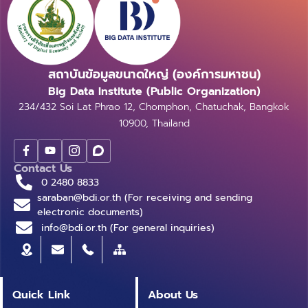
สถาบันข้อมูลขนาดใหญ่ (องค์การมหาชน)
Big Data Institute (Public Organization)
234/432 Soi Lat Phrao 12, Chomphon, Chatuchak, Bangkok
10900, Thailand
Contact Us
0 2480 8833
saraban@bdi.or.th (For receiving and sending
electronic documents)
info@bdi.or.th (For general inquiries)
Quick Link
About Us