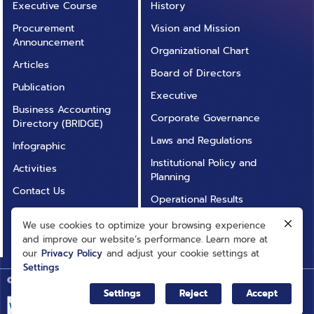
Executive Course
History
Procurement
Vision and Mission
Announcement
Organizational Chart
Articles
Board of Directors
Publication
Executive
Business Accounting
Corporate Governance
Directory (BRIDGE)
Laws and Regulations
Infographic
Institutional Policy and
Activities
Planning
Contact Us
Operational Results
Annual Report
Operational
We use cookies to optimize your browsing experience
FAQ
Transparency (ITA)
and improve our website’s performance. Learn more at
our
Privacy Policy
and adjust your cookie settings at
Settings
© Big Data Institute |
Privacy Policy
Web Setting
Settings
Reject
Accept