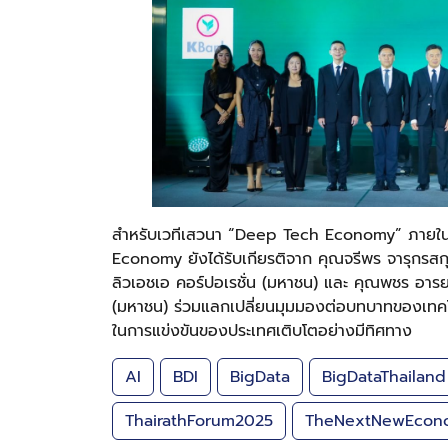
สำหรับเวทีเสวนา “Deep Tech Economy” ภา
Economy ยังได้รับเกียรติจาก คุณจรีพร จารุกรสกุ
ลิวเอชเอ คอร์ปอเรชั่น (มหาชน) และ คุณพชร อารยะกา
(มหาชน) ร่วมแลกเปลี่ยนมุมมองต่อบทบาทของเทคโ
ในการแข่งขันของประเทศเติบโตอย่างมีทิศทาง
AI
BDI
BigData
BigDataThailand
ThairathForum2025
TheNextNewEcon