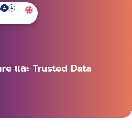
A
A
ture และ Trusted Data