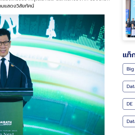
วมแสดงวิสัยทัศน์
แท็
Big
Dat
DE
Dat