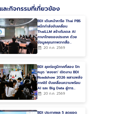
และกิจกรรมที่เกี่ยวข้อง
BDI เดินหน้าหารือ Thai PBS
ผนึกกำลังขับเคลื่อน
ThaiLLM สร้างโมเดล AI
ภาษาไทยของประเทศ ด้วย
ข้อมูลคุณภาพจากสื่อ
สาธารณะ
20 ก.ค. 2569
BDI ลุยต่อภูมิภาคที่สอง ปัก
หมุด ‘สงขลา’ เปิดงาน BDI
Roadshow 2026 ผสานพลัง
ภาคใต้ ขับเคลื่อนความพร้อม
AI และ Big Data สู่การ
พัฒนาเมืองและเศรษฐกิจแห่ง
20 ก.ค. 2569
อนาคต
BDI ประกาศผล 5 สุดยอด