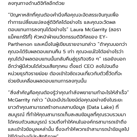
ลงทุนทางด้านดิจิทัลอีกด้วย
“ปัญหาหลักที่คุณต้องคำนึงคือคุณจะจัดสรรเงินทุนเพื่อ
ทำการเปลี่ยนแปลงสู่ดิจิทัลได้อย่างไร และคุณจะวัดผล
ตอบแทนการลงทุนได้อย่างไร” Laura McGarrity (ลอรา
แม็คแกร์ริที้) หัวหน้าฝ่ายนวัตกรรมดิจิทัลของ EY-
Parthenon และหนึ่งในผู้เขียนรายงานกล่าว “ถ้าคุณบอกว่า
คุณจะได้รับผลตอบแทนคืน 5 เท่า คุณจะแน่ใจได้อย่างไรว่า
คุณได้นำผลตอบแทนนั้นกลับคืนสู่ธุรกิจจริง ๆ” เธอยังบอก
อีกว่าผู้มีส่วนได้ส่วนเสียทุกคน ตั้งแต่ CEO ลงไปจนถึง
หน่วยธุรกิจรายย่อย ต้องเข้าใจชัดเจนเกี่ยวกับตัวชี้วัดที่จะ
ช่วยขับเคลื่อนผลตอบแทนการลงทุนนั้น
“สิ่งสำคัญคือคุณต้องรู้ว่าคุณกำลังพยายามทำอะไรให้สำเร็จ”
McGarrity กล่าว “มันจะมีประโยชน์ต่อคุณอย่างยิ่งในระยะ
ยาวถ้าคุณสามารถสร้างทะเลสาบข้อมูล (Data Lake) ที่
สมบูรณ์ ที่ทำให้คุณสามารถเก็บสะสมข้อมูลที่คุณรวบรวมมา
ได้ครบถ้วนสมบูรณ์ รวมถึงทำให้คนในองค์กรสามารถเข้าถึง
และเข้าใจข้อมูลเหล่านั้น ซึ่งจะทำให้พวกเข้าสามารถนำข้อมูลไป
ใช้ได้อย่างมีประสิทธิภาพ”