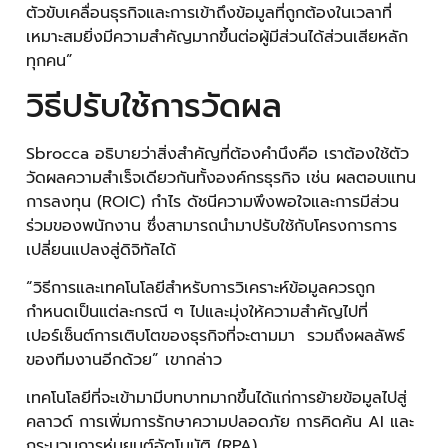
ตัวขับเคลื่อนธุรกิจและการเข้าถึงข้อมูลที่ถูกต้องในเวลาที่
เหมาะสมยิ่งมีความสำคัญมากขึ้นต่อผู้มีส่วนได้ส่วนเสียหลัก
ทุกคน”
วิธีปรับใช้การวัดผล
Sbrocca อธิบายว่าสิ่งสำคัญที่ต้องคำนึงคือ เราต้องใช้ตัว
วัดผลความสำเร็จเดียวกันทั้งองค์กรธุรกิจ เช่น ผลตอบแทน
การลงทุน (ROIC) กำไร ดัชนีความพึงพอใจและการมีส่วน
ร่วมของพนักงาน ซึ่งสามารถนำมาปรับใช้กับโครงการการ
เปลี่ยนแปลงสู่ดิจิทัลได้
“วิธีการและเทคโนโลยีสำหรับการวิเคราะห์ข้อมูลควรถูก
กำหนดเป็นแต่ละกรณี ๆ ไปและมุ่งให้ความสำคัญไปที่
เปอร์เซ็นต์การเติบโตของธุรกิจที่จะตามมา รวมถึงผลลัพธ์
ของทีมงานอีกด้วย” เขากล่าว
เทคโนโลยีที่จะเข้ามามีบทบาทมากขึ้นได้แก่การย้ายข้อมูลไปสู่
คลาวด์ การเพิ่มการรักษาความปลอดภัย การคิดค้น AI และ
กระบวนการหุ่นยนต์อัตโนมัติ (RPA)