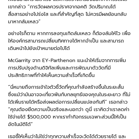
เขากล่าว “การวัดผลควรปราศจากอคติ วัดปริมาณได้
สื่อสารอย่างโปร่งใส และที่สำคัญที่สุด ไม่ควรมีผลย้อนกลับ
มาหากล้มเหลว”
อย่างไรก็ตาม หากการลงทุนเกิดล้มเหลว ก็ต้องล้มให้ไว เพื่อ
ให้องค์กรสามารถเปลี่ยนทิศทางได้หากจำเป็น และสามารถ
เดินหน้าไปยังเป้าหมายต่อไปได้
McGarrity จาก EY-Parthenon แนะนำให้เริ่มจากการเพิ่ม
การปรับปรุงด้านดิจิทัลเพิ่มและการพัฒนาตัววัดที่มี
ประสิทธิภาพที่ทำให้เห็นความสำเร็จที่เกิดขึ้น
“นี่หมายถึงการเข้าใจตัวชี้วัดที่คุณกำลังสร้างขึ้นในระยะสั้น
ซึ่งแม้ว่ามันอาจจะเกี่ยวพันกับกลยุทธ์ของคุณในระยะยาว ที่ไม่
ได้เพิ่มรายได้หรือส่งผลต่อการเปลี่ยนแปลงทันที” เธอกล่าว
“คุณต้องยึดความเป็นจริงและบอกว่า ดูนี่ เราคิดว่าเราลดค่า
ใช้จ่ายได้ $500,000 หากเราทำกิจกรรมเฉพาะส่วนนี้ให้เป็น
อัตโนมัติได้”
เธอชี้ให้เห็นว่าไม่ใช่ว่าทุกความสำเร็จจะวัดได้ด้วยรายได้ และ