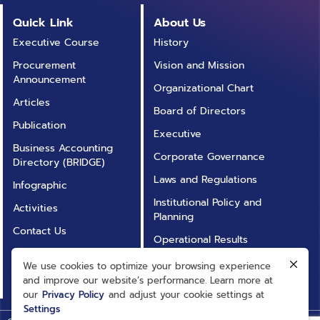
Quick Link
About Us
Executive Course
History
Procurement
Vision and Mission
Announcement
Organizational Chart
Articles
Board of Directors
Publication
Executive
Business Accounting
Corporate Governance
Directory (BRIDGE)
Laws and Regulations
Infographic
Institutional Policy and
Activities
Planning
Contact Us
Operational Results
Annual Report
Operational
We use cookies to optimize your browsing experience
FAQ
Transparency (ITA)
and improve our website’s performance. Learn more at
our
Privacy Policy
and adjust your cookie settings at
Settings