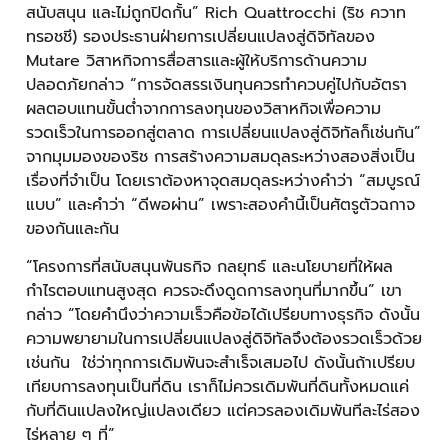
สนับสนุน และไม่ถูกปิดกั้น” Rich Quattrocchi (ริช ควาท
ทรอชชี) รองประธานฝ่ายการเปลี่ยนแปลงสู่ดิจิทัลของ
Mutare วิสาหกิจการสื่อสารและผู้ให้บริการด้านความ
ปลอดภัยกล่าว “การจัดสรรเงินทุนควรทำควบคู่ไปกับอัตรา
ผลตอบแทนขั้นต่ำจากการลงทุนของวิสาหกิจเพื่อความ
รวดเร็วในการออกสู่ตลาด การเปลี่ยนแปลงสู่ดิจิทัลก็เช่นกัน”
จากมุมมองของริช การสร้างความสมดุลระหว่างสองสิ่งเป็น
เรื่องที่จำเป็น โดยเราต้องหาจุดสมดุลระหว่างคำว่า “สมบูรณ์
แบบ” และคำว่า “ดีพอผ่าน” เพราะสองคำนี้เป็นศัตรูตัวฉกาจ
ของกันและกัน
“โครงการที่สนับสนุนพันธกิจ กลยุทธ์ และนโยบายที่ให้ผล
กำไรตอบแทนสูงสุด ควรจะดึงดูดการลงทุนที่มากขึ้น” เขา
กล่าว “โดยคำนึงว่าความเร็วคือข้อได้เปรียบทางธุรกิจ ดังนั้น
ความพยายามในการเปลี่ยนแปลงสู่ดิจิทัลจึงต้องรวดเร็วด้วย
เช่นกัน ใช่ว่าทุกการเดิมพันจะสำเร็จเสมอไป ดังนั้นถ้าเปรียบ
เทียบการลงทุนเป็นที่ดิน เราก็ไม่ควรเดิมพันที่ดินทั้งหมดแค่
กับที่ดินแปลงใหญ่แปลงเดียว แต่ควรลองเดิมพันทีละไร่สอง
ไร่หลาย ๆ ที่”