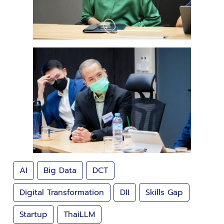
AI
Big Data
DCT
Digital Transformation
DII
Skills Gap
Startup
ThaiLLM